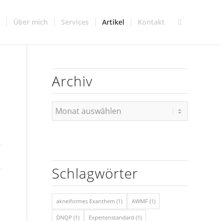
Über mich
Services
Artikel
Kontakt
Archiv
Schlagwörter
akneiformes Exanthem
(1)
AWMF
(1)
DNQP
(1)
Expertenstandard
(1)