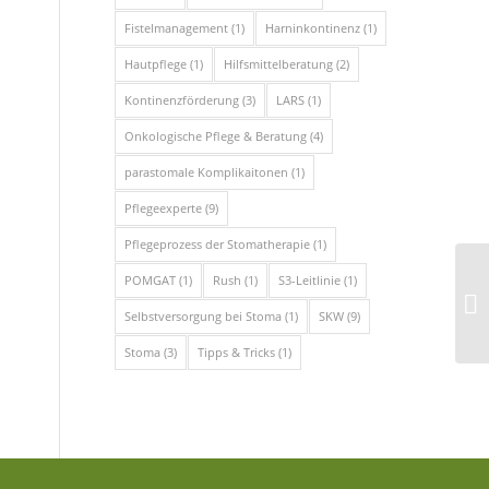
Fistelmanagement
(1)
Harninkontinenz
(1)
Hautpflege
(1)
Hilfsmittelberatung
(2)
Kontinenzförderung
(3)
LARS
(1)
Onkologische Pflege & Beratung
(4)
parastomale Komplikaitonen
(1)
Pflegeexperte
(9)
Pflegeprozess der Stomatherapie
(1)
Tä
POMGAT
(1)
Rush
(1)
S3-Leitlinie
(1)
St
Selbstversorgung bei Stoma
(1)
SKW
(9)
Er
Stoma
(3)
Tipps & Tricks
(1)