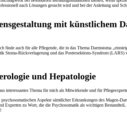
hschlagwerk bei besonderen Beratungssituationen dienen, wenn speziel
rofessionell nach Lösungen gesucht wird und bei der Anleitung und Sch
ensgestaltung mit künstlichem 
ch finde auch für alle Pflegende, die in das Thema Darmstoma „einsteig
matik Stoma-Rückverlagerung und das Postresektions-Syndrom (LARS) 
erologie und Hepatologie
eraus interessantes Thema für mich als Mitwirkende und für Pflegeexp
psychosomatischen Aspekte sämtlicher Erkrankungen des Magen-Darm-T
d Experten zu Wort, die die Psychosomatik als wichtigen Bestandteil, 
!