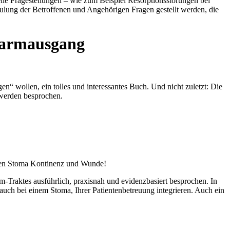
le Fragestellungen – wie zum Beispiel Resorptionsstörungen bei
ulung der Betroffenen und Angehörigen Fragen gestellt werden, die
Darmausgang
en“ wollen, ein tolles und interessantes Buch. Und nicht zuletzt: Die
werden besprochen.
erten Stoma Kontinenz und Wunde!
raktes ausführlich, praxisnah und evidenzbasiert besprochen. In
auch bei einem Stoma, Ihrer Patientenbetreuung integrieren. Auch ein