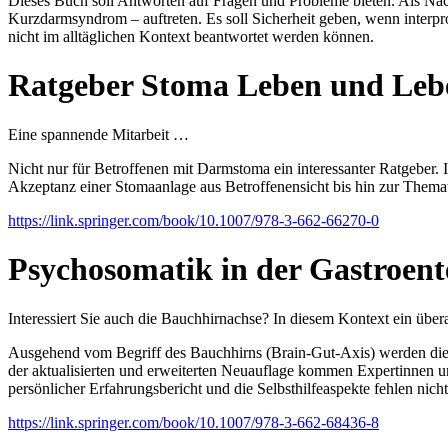
Dieses Buch soll Antworten auf Fragen und Probleme bieten. Als Nac
Kurzdarmsyndrom – auftreten. Es soll Sicherheit geben, wenn interp
nicht im alltäglichen Kontext beantwortet werden können.
Ratgeber Stoma Leben und Leb
Eine spannende Mitarbeit …
Nicht nur für Betroffenen mit Darmstoma ein interessanter Ratgeber. I
Akzeptanz einer Stomaanlage aus Betroffenensicht bis hin zur The
https://link.springer.com/book/10.1007/978-3-662-66270-0
Psychosomatik in der Gastroent
Interessiert Sie auch die Bauchhirnachse? In diesem Kontext ein üb
Ausgehend vom Begriff des Bauchhirns (Brain-Gut-Axis) werden die 
der aktualisierten und erweiterten Neuauflage kommen Expertinnen un
persönlicher Erfahrungsbericht und die Selbsthilfeaspekte fehlen nicht
https://link.springer.com/book/10.1007/978-3-662-68436-8