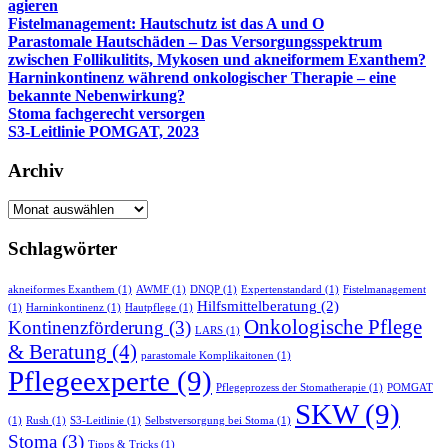
agieren
Fistelmanagement: Hautschutz ist das A und O
Parastomale Hautschäden – Das Versorgungsspektrum
zwischen Follikulitits, Mykosen und akneiformem Exanthem?
Harninkontinenz während onkologischer Therapie – eine
bekannte Nebenwirkung?
Stoma fachgerecht versorgen
S3-Leitlinie POMGAT, 2023
Archiv
Archiv
Schlagwörter
akneiformes Exanthem
(1)
AWMF
(1)
DNQP
(1)
Expertenstandard
(1)
Fistelmanagement
Hilfsmittelberatung
(2)
(1)
Harninkontinenz
(1)
Hautpflege
(1)
Onkologische Pflege
Kontinenzförderung
(3)
LARS
(1)
& Beratung
(4)
parastomale Komplikaitonen
(1)
Pflegeexperte
(9)
Pflegeprozess der Stomatherapie
(1)
POMGAT
SKW
(9)
(1)
Rush
(1)
S3-Leitlinie
(1)
Selbstversorgung bei Stoma
(1)
Stoma
(3)
Tipps & Tricks
(1)