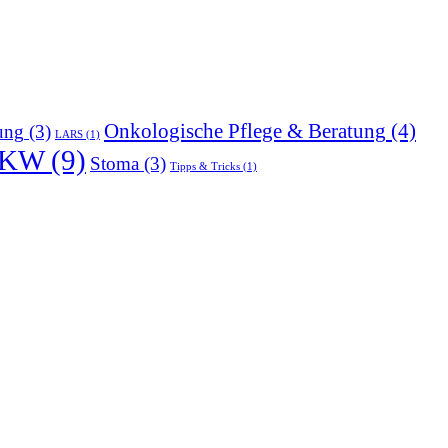
Onkologische Pflege & Beratung
(4)
ung
(3)
LARS
(1)
SKW
(9)
Stoma
(3)
Tipps & Tricks
(1)