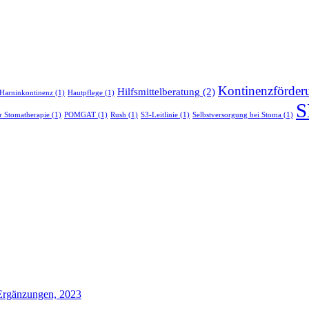
Kontinenzförder
Hilfsmittelberatung
(2)
Harninkontinenz
(1)
Hautpflege
(1)
r Stomatherapie
(1)
POMGAT
(1)
Rush
(1)
S3-Leitlinie
(1)
Selbstversorgung bei Stoma
(1)
Ergänzungen, 2023