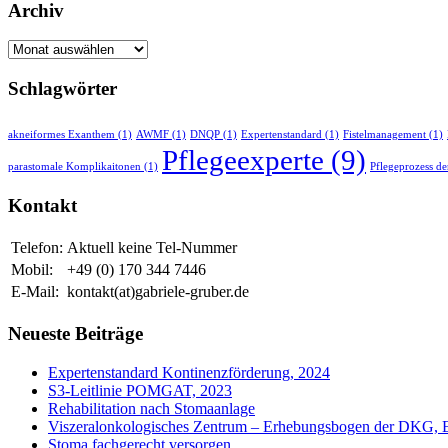
Archiv
Archiv
Schlagwörter
akneiformes Exanthem
(1)
AWMF
(1)
DNQP
(1)
Expertenstandard
(1)
Fistelmanagement
(1)
Pflegeexperte
(9)
parastomale Komplikaitonen
(1)
Pflegeprozess de
Kontakt
Telefon:
Aktuell keine Tel-Nummer
Mobil:
+49 (0) 170 344 7446
E-Mail:
kontakt(at)gabriele-gruber.de
Neueste Beiträge
Expertenstandard Kontinenzförderung, 2024
S3-Leitlinie POMGAT, 2023
Rehabilitation nach Stomaanlage
Viszeralonkologisches Zentrum – Erhebungsbogen der DKG, 
Stoma fachgerecht versorgen